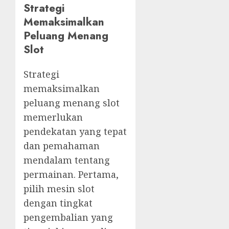
Strategi
Memaksimalkan
Peluang Menang
Slot
Strategi
memaksimalkan
peluang menang slot
memerlukan
pendekatan yang tepat
dan pemahaman
mendalam tentang
permainan. Pertama,
pilih mesin slot
dengan tingkat
pengembalian yang