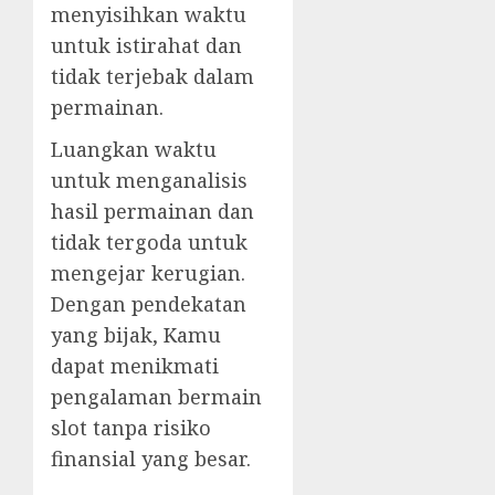
menyisihkan waktu
untuk istirahat dan
tidak terjebak dalam
permainan.
Luangkan waktu
untuk menganalisis
hasil permainan dan
tidak tergoda untuk
mengejar kerugian.
Dengan pendekatan
yang bijak, Kamu
dapat menikmati
pengalaman bermain
slot tanpa risiko
finansial yang besar.