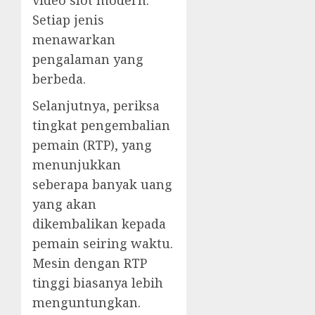
Setiap jenis
menawarkan
pengalaman yang
berbeda.
Selanjutnya, periksa
tingkat pengembalian
pemain (RTP), yang
menunjukkan
seberapa banyak uang
yang akan
dikembalikan kepada
pemain seiring waktu.
Mesin dengan RTP
tinggi biasanya lebih
menguntungkan.