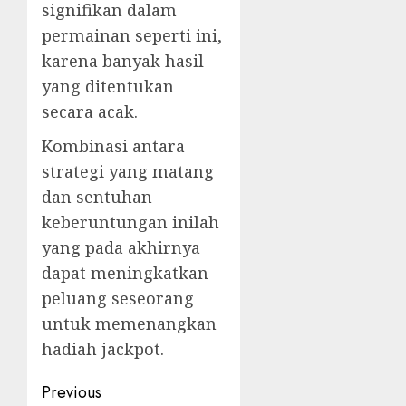
signifikan dalam
permainan seperti ini,
karena banyak hasil
yang ditentukan
secara acak.
Kombinasi antara
strategi yang matang
dan sentuhan
keberuntungan inilah
yang pada akhirnya
dapat meningkatkan
peluang seseorang
untuk memenangkan
hadiah jackpot.
Post
Previous