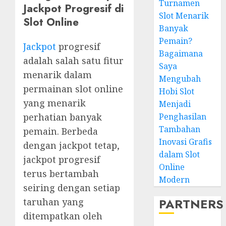
Turnamen
Jackpot Progresif di
Slot Menarik
Slot Online
Banyak
Pemain?
Jackpot
progresif
Bagaimana
adalah salah satu fitur
Saya
menarik dalam
Mengubah
permainan slot online
Hobi Slot
yang menarik
Menjadi
Penghasilan
perhatian banyak
Tambahan
pemain. Berbeda
Inovasi Grafis
dengan jackpot tetap,
dalam Slot
jackpot progresif
Online
terus bertambah
Modern
seiring dengan setiap
PARTNERS
taruhan yang
ditempatkan oleh