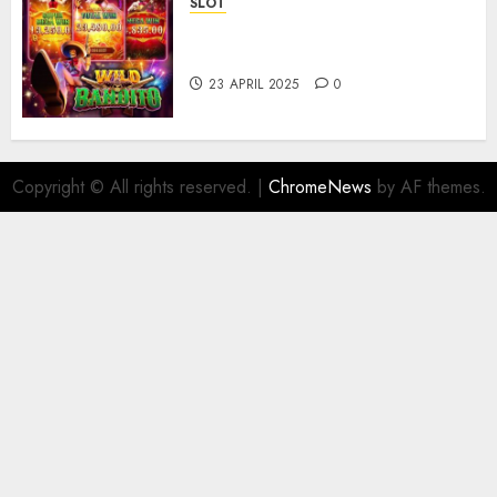
SLOT
Slot Online dengan Tema
Fantasi Paling Populer
23 APRIL 2025
0
Copyright © All rights reserved.
|
ChromeNews
by AF themes.