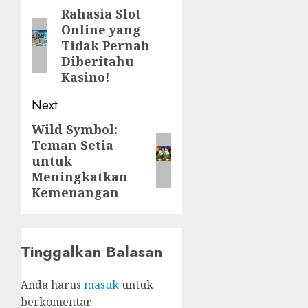
navigation
Rahasia Slot
Previous
Online yang
post:
Tidak Pernah
Diberitahu
Kasino!
Next
Wild Symbol:
Next
Teman Setia
post:
untuk
Meningkatkan
Kemenangan
Tinggalkan Balasan
Anda harus
masuk
untuk
berkomentar.