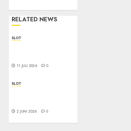
RELATED NEWS
SLOT
Slot Maxwin Gacor
dengan Performa Stabil
dan Tampilan Elegan
11 JULI 2026
0
SLOT
Online Mahjong Services
with Practical Digital
Solutions
2 JUNI 2026
0