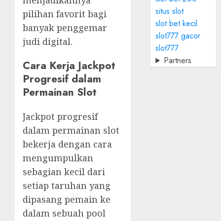
menjadikannya
situs slot
pilihan favorit bagi
slot bet kecil
banyak penggemar
slot777 gacor
judi digital.
slot777
Partners
Cara Kerja Jackpot
Progresif dalam
Permainan Slot
Jackpot progresif
dalam permainan slot
bekerja dengan cara
mengumpulkan
sebagian kecil dari
setiap taruhan yang
dipasang pemain ke
dalam sebuah pool