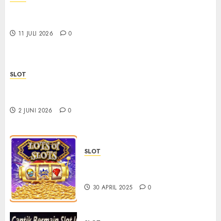
Slot Maxwin Gacor dengan Performa Stabil dan
Tampilan Elegan
11 JULI 2026
0
SLOT
Online Mahjong Services with Practical Digital
Solutions
2 JUNI 2026
0
SLOT
Mengapa Turnamen Slot
Menarik Banyak Pemain?
30 APRIL 2025
0