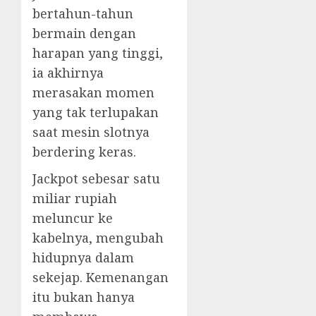
bertahun-tahun
bermain dengan
harapan yang tinggi,
ia akhirnya
merasakan momen
yang tak terlupakan
saat mesin slotnya
berdering keras.
Jackpot sebesar satu
miliar rupiah
meluncur ke
kabelnya, mengubah
hidupnya dalam
sekejap. Kemenangan
itu bukan hanya