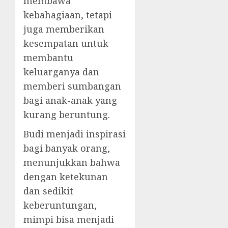
membawa
kebahagiaan, tetapi
juga memberikan
kesempatan untuk
membantu
keluarganya dan
memberi sumbangan
bagi anak-anak yang
kurang beruntung.
Budi menjadi inspirasi
bagi banyak orang,
menunjukkan bahwa
dengan ketekunan
dan sedikit
keberuntungan,
mimpi bisa menjadi