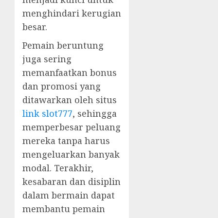
menghindari kerugian
besar.
Pemain beruntung
juga sering
memanfaatkan bonus
dan promosi yang
ditawarkan oleh situs
link slot777
, sehingga
memperbesar peluang
mereka tanpa harus
mengeluarkan banyak
modal. Terakhir,
kesabaran dan disiplin
dalam bermain dapat
membantu pemain