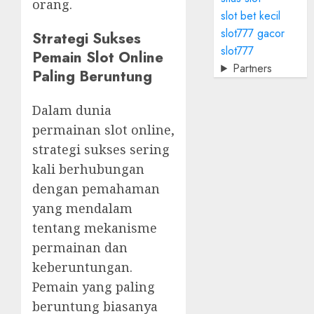
orang.
slot bet kecil
slot777 gacor
Strategi Sukses
slot777
Pemain Slot Online
Partners
Paling Beruntung
Dalam dunia
permainan slot online,
strategi sukses sering
kali berhubungan
dengan pemahaman
yang mendalam
tentang mekanisme
permainan dan
keberuntungan.
Pemain yang paling
beruntung biasanya