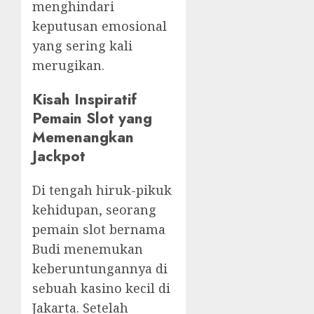
menghindari
keputusan emosional
yang sering kali
merugikan.
Kisah Inspiratif
Pemain Slot yang
Memenangkan
Jackpot
Di tengah hiruk-pikuk
kehidupan, seorang
pemain slot bernama
Budi menemukan
keberuntungannya di
sebuah kasino kecil di
Jakarta. Setelah