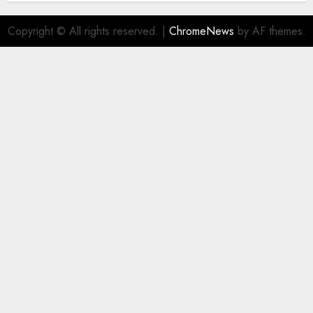
Copyright © All rights reserved.
|
ChromeNews
by AF themes.