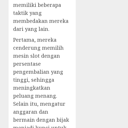
memiliki beberapa
taktik yang
membedakan mereka
dari yang lain.
Pertama, mereka
cenderung memilih
mesin slot dengan
persentase
pengembalian yang
tinggi, sehingga
meningkatkan
peluang menang.
Selain itu, mengatur
anggaran dan
bermain dengan bijak
menjadi kunci untuk