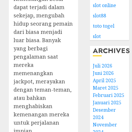
slot online
dapat terjadi dalam
sekejap, mengubah
slot88
hidup seorang pemain
toto togel
dari biasa menjadi
slot
luar biasa. Banyak
yang berbagi
ARCHIVES
pengalaman saat
mereka
Juli 2026
memenangkan
Juni 2026
April 2025
jackpot, merayakan
Maret 2025
dengan teman-teman,
Februari 2025
atau bahkan
Januari 2025
menghabiskan
Desember
kemenangan mereka
2024
untuk perjalanan
November
impian.