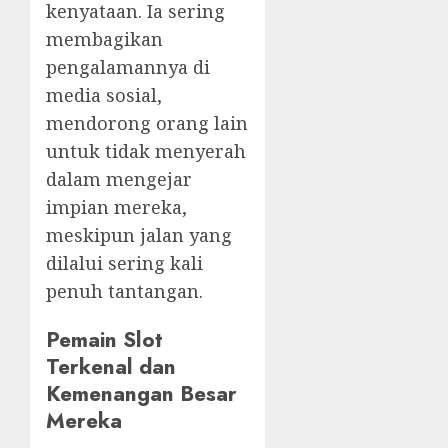
kenyataan. Ia sering
membagikan
pengalamannya di
media sosial,
mendorong orang lain
untuk tidak menyerah
dalam mengejar
impian mereka,
meskipun jalan yang
dilalui sering kali
penuh tantangan.
Pemain Slot
Terkenal dan
Kemenangan Besar
Mereka