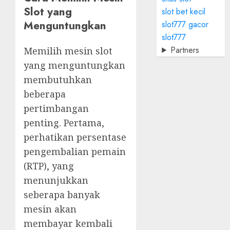
Slot yang
slot bet kecil
Menguntungkan
slot777 gacor
slot777
Partners
Memilih mesin slot
yang menguntungkan
membutuhkan
beberapa
pertimbangan
penting. Pertama,
perhatikan persentase
pengembalian pemain
(RTP), yang
menunjukkan
seberapa banyak
mesin akan
membayar kembali