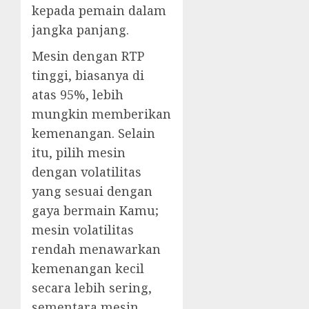
kepada pemain dalam
jangka panjang.
Mesin dengan RTP
tinggi, biasanya di
atas 95%, lebih
mungkin memberikan
kemenangan. Selain
itu, pilih mesin
dengan volatilitas
yang sesuai dengan
gaya bermain Kamu;
mesin volatilitas
rendah menawarkan
kemenangan kecil
secara lebih sering,
sementara mesin