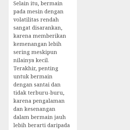
Selain itu, bermain
pada mesin dengan
volatilitas rendah
sangat disarankan,
karena memberikan
kemenangan lebih
sering meskipun
nilainya kecil.
Terakhir, penting
untuk bermain
dengan santai dan
tidak terburu-buru,
karena pengalaman
dan kesenangan
dalam bermain jauh
lebih berarti daripada