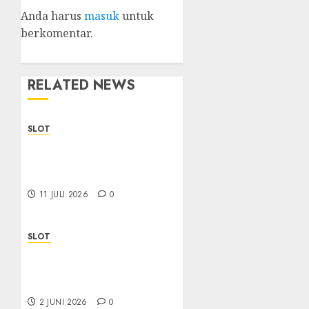
Anda harus
masuk
untuk
berkomentar.
RELATED NEWS
SLOT
Slot Maxwin Gacor
dengan Performa Stabil
dan Tampilan Elegan
11 JULI 2026
0
SLOT
Online Mahjong Services
with Practical Digital
Solutions
2 JUNI 2026
0