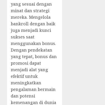
yang sesuai dengan
minat dan strategi
mereka. Mengelola
bankroll dengan baik
juga menjadi kunci
sukses saat
menggunakan bonus.
Dengan pendekatan
yang tepat, bonus dan
promosi dapat
menjadi alat yang
efektif untuk
meningkatkan
pengalaman bermain
dan potensi
kemenangan di dunia