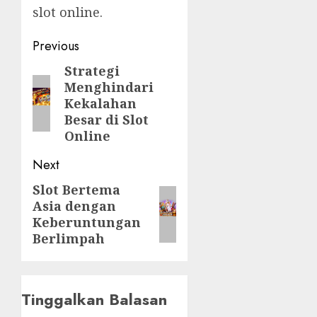
slot online.
Post
Previous
navigation
Strategi
Previous
Menghindari
post:
Kekalahan
Besar di Slot
Online
Next
Slot Bertema
Next
Asia dengan
post:
Keberuntungan
Berlimpah
Tinggalkan Balasan