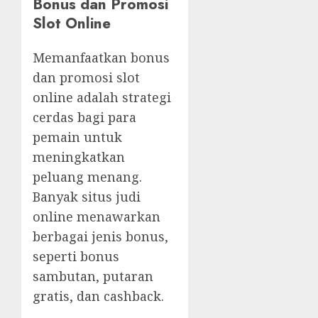
Bonus dan Promosi
Slot Online
Memanfaatkan bonus
dan promosi slot
online adalah strategi
cerdas bagi para
pemain untuk
meningkatkan
peluang menang.
Banyak situs judi
online menawarkan
berbagai jenis bonus,
seperti bonus
sambutan, putaran
gratis, dan cashback.