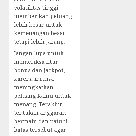
volatilitas tinggi
memberikan peluang
lebih besar untuk
kemenangan besar
tetapi lebih jarang.
Jangan lupa untuk
memeriksa fitur
bonus dan jackpot,
karena ini bisa
meningkatkan
peluang Kamu untuk
menang. Terakhir,
tentukan anggaran
bermain dan patuhi
batas tersebut agar