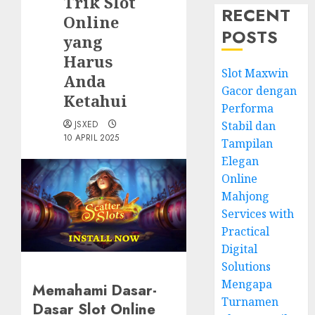
Trik Slot
RECENT
Online
POSTS
yang
Harus
Slot Maxwin
Anda
Gacor dengan
Ketahui
Performa
JSXED
Stabil dan
10 APRIL 2025
Tampilan
Elegan
Online
Mahjong
Services with
Practical
Digital
Solutions
Mengapa
Memahami Dasar-
Turnamen
Dasar Slot Online