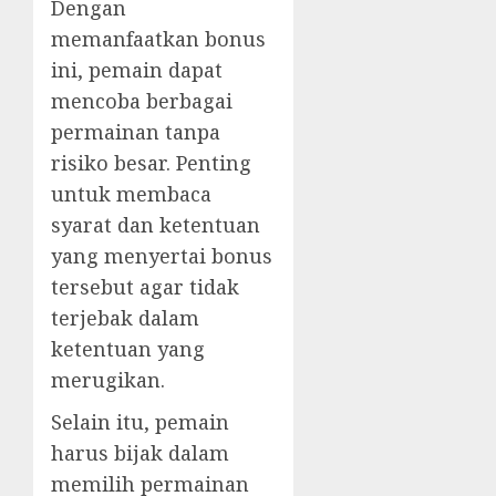
Dengan
memanfaatkan bonus
ini, pemain dapat
mencoba berbagai
permainan tanpa
risiko besar. Penting
untuk membaca
syarat dan ketentuan
yang menyertai bonus
tersebut agar tidak
terjebak dalam
ketentuan yang
merugikan.
Selain itu, pemain
harus bijak dalam
memilih permainan