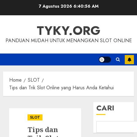
Skip
7 Agustus 2026
6:40:57 AM
to
content
TYKY.ORG
PANDUAN MUDAH UNTUK MENANGKAN SLOT ONLINE
Home
SLOT
Tips dan Trik Slot Online yang Harus Anda Ketahui
CARI
SLOT
Tips dan