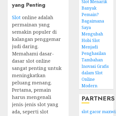
Slot Menarik
yang Penting
Banyak
Pemain?
Slot
online adalah
Bagaimana
permainan yang
Saya
semakin populer di
Mengubah
kalangan penggemar
Hobi Slot
judi daring.
Menjadi
Penghasilan
Memahami dasar-
Tambahan
dasar slot online
Inovasi Grafis
sangat penting untuk
dalam Slot
meningkatkan
Online
peluang menang.
Modern
Pertama, pemain
PARTNERS
harus mengenali
jenis-jenis slot yang
ada, seperti slot
slot gacor maxw